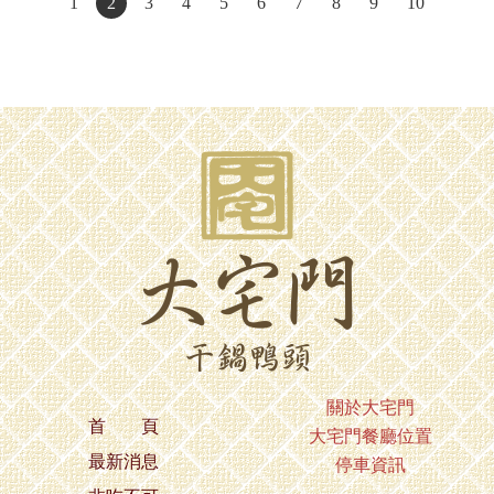
1
2
3
4
5
6
7
8
9
10
關於大宅門
首 頁
大宅門餐廳位置
最新消息
停車資訊