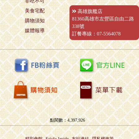
非吃不可
美食宅配
高雄旗艦店
81360高雄市左營區自由二路
購物須知
338號
媒體報導
訂餐專線：
07-5564078
點閱數：4,397,926
精彩會館
Ericfo Inside
友站連結
隱私權政策